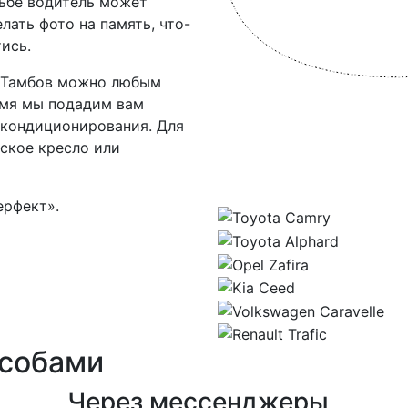
сьбе водитель может
лать фото на память, что-
ись.
– Тамбов можно любым
емя мы подадим вам
кондиционирования. Для
ское кресло или
ерфект».
особами
Через мессенджеры