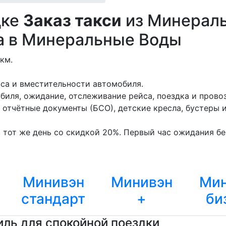
дке
Заказ такси
из Минераль
а в Минеральные Воды
км.
сса и вместительности автомобиля.
биля, ожидание, отслеживание рейса, поездка и провоз
отчётные документы (БСО), детские кресла, бустеры 
 тот же день со скидкой 20%. Первый час ожидания бес
Минивэн
Минивэн
Мин
стандарт
+
би
ль для спокойной поездки