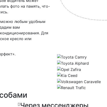
сьбе водитель может
лать фото на память, что-
ись.
н можно любым удобным
одадим вам
кондиционирования. Для
ское кресло или
ерфект».
особами
Через мессенджеры