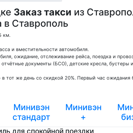
дке
Заказ такси
из Ставропо
а в Ставрополь
 км.
асса и вместительности автомобиля.
биля, ожидание, отслеживание рейса, поездка и провоз
отчётные документы (БСО), детские кресла, бустеры 
в тот же день со скидкой 20%. Первый час ожидания б
Минивэн
Минивэн
Мин
стандарт
+
би
ль для спокойной поездки