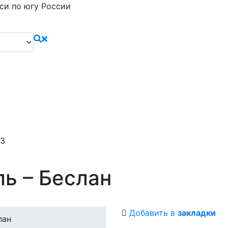
си по югу России
43
ь – Беслан
Добавить в
закладки
лан