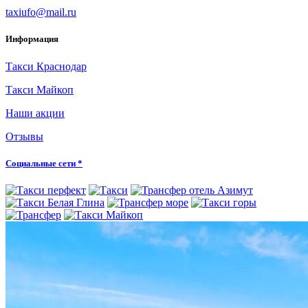
taxiufo@mail.ru
Информация
Такси Краснодар
Такси Майкоп
Наши акции
Отзывы
Социальные сети *