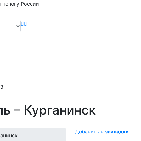
 по югу России
43
ь – Курганинск
Добавить в
закладки
ганинск