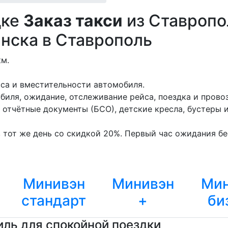
дке
Заказ такси
из Ставропо
инска в Ставрополь
км.
сса и вместительности автомобиля.
биля, ожидание, отслеживание рейса, поездка и провоз
отчётные документы (БСО), детские кресла, бустеры 
 тот же день со скидкой 20%. Первый час ожидания бес
Минивэн
Минивэн
Мин
стандарт
+
би
ль для спокойной поездки