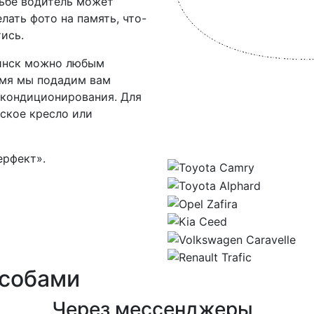
сьбе водитель может
лать фото на память, что-
ись.
нинск можно любым
емя мы подадим вам
кондиционирования. Для
ское кресло или
ерфект».
особами
Через мессенджеры