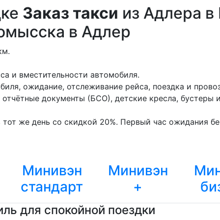
дке
Заказ такси
из Адлера в
омысска в Адлер
км.
сса и вместительности автомобиля.
биля, ожидание, отслеживание рейса, поездка и провоз
отчётные документы (БСО), детские кресла, бустеры 
 тот же день со скидкой 20%. Первый час ожидания бес
Минивэн
Минивэн
Мин
стандарт
+
би
ль для спокойной поездки