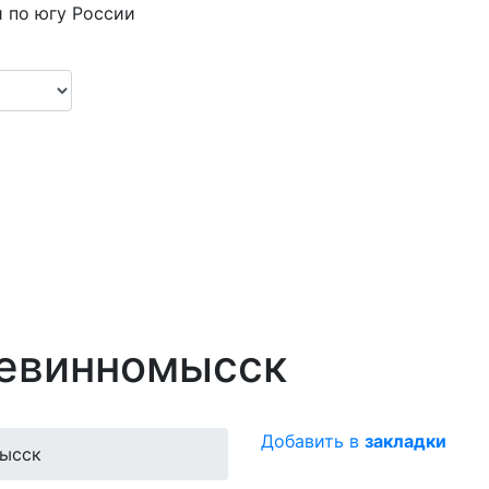
 по югу России
Невинномысск
Добавить в
закладки
мысск